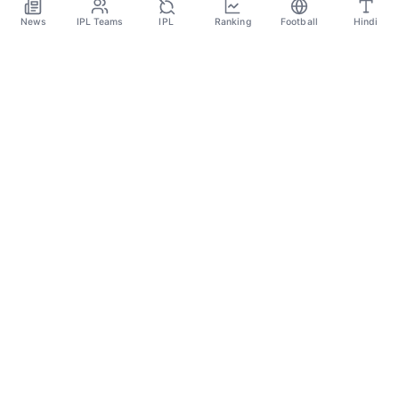
Jan 3
News
IPL Teams
IPL
Ranking
Football
Hindi
SPORTS GANGA
A Place Where You Will Find All The Latest News,
Updates And Analysis About Cricket, IPL, Football,
Tennis, WWE, Basketball & Other Sports.
CATEGORIES