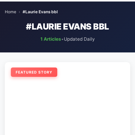
Home
›
#Laurie Evans bbl
#LAURIE EVANS BBL
1 Articles
•
Updated Daily
FEATURED STORY