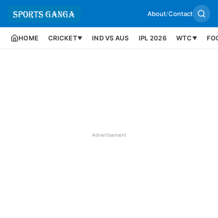
About
/
Contact
HOME
CRICKET
IND VS AUS
IPL 2026
WTC
FO
▼
▼
Advertisement