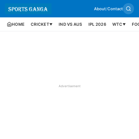
About
/
Contact
HOME
CRICKET
IND VS AUS
IPL 2026
WTC
FO
▼
▼
Advertisement